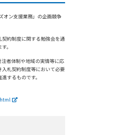
ンズオン支援業務」の企画競争
札契約制度に関する勉強会を通
ます。
発注者体制や地域の実情等に応
き入札契約制度等において必要
推進するものです。
.html