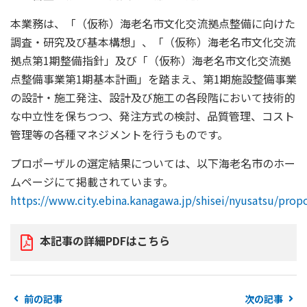
本業務は、「（仮称）海老名市文化交流拠点整備に向けた
調査・研究及び基本構想」、「（仮称）海老名市文化交流
拠点第
1
期整備指針」及び「（仮称）海老名市文化交流拠
点整備事業第
1
期基本計画」を踏まえ、第
1
期施設整備事業
の設計・施工発注、設計及び施工の各段階において技術的
な中立性を保ちつつ、発注方式の検討、品質管理、コスト
管理等の各種マネジメントを行うものです。
プロポーザルの選定結果については、以下海老名市のホー
ムページにて掲載されています。
https://www.city.ebina.kanagawa.jp/shisei/nyusatsu/prop
本記事の詳細PDFはこちら
前の記事
次の記事