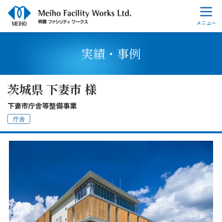
実績・事例
茨城県 下妻市 様
下妻市庁舎等整備事業
庁舎