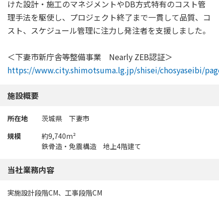
けた設計・施工のマネジメントやDB方式特有のコスト管
理手法を駆使し、プロジェクト終了まで一貫して品質、コ
スト、スケジュール管理に注力し発注者を支援しました。
＜下妻市新庁舎等整備事業 Nearly ZEB認証＞
https://www.city.shimotsuma.lg.jp/shisei/chosyaseibi/pa
施設概要
所在地
茨城県 下妻市
規模
約9,740m²
鉄骨造・免震構造 地上4階建て
当社業務内容
実施設計段階CM、工事段階CM